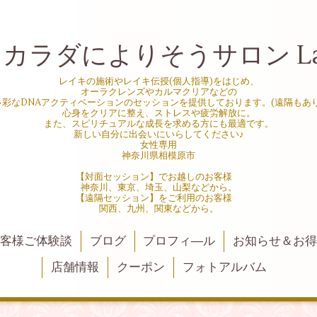
カラダによりそうサロン La L
レイキの施術やレイキ伝授(個人指導)をはじめ、
オーラクレンズやカルマクリアなどの
多彩なDNAアクティベーションのセッションを提供しております。(遠隔もあり
心身をクリアに整え、ストレスや疲労解放に。
また、スピリチュアルな成長を求める方にも最適です。
新しい自分に出会いにいらしてください♪
女性専用
神奈川県相模原市
【対面セッション】でお越しのお客様
神奈川、東京、埼玉、山梨などから。
【遠隔セッション】をご利用のお客様
関西、九州、関東などから。
客様ご体験談
ブログ
プロフィ―ル
お知らせ＆お
店舗情報
クーポン
フォトアルバム