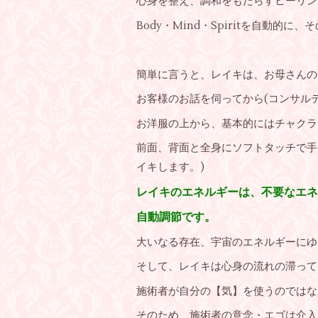
心身を整え、調和をもたらすヒーリン
Body・Mind・Spiritを自動
簡単に言うと、レイキは、お母さんの
お客様のお話を伺ってから(コンサル
お洋服の上から、基本的にはチャクラ
前面、背面と全身にソフトタッチで手を
イキします。)
レイキのエネルギーは、不要なエネ
自動調節です。
大いなる存在、宇宙のエネルギーにゆ
そして、レイキは心身の流れの滞って
施術者が自分の【気】を使うのではな
そのため、施術者の意念・エゴは介入