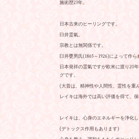
施術歴23年。
日本古来のヒーリングです。
臼井霊氣。
宗教とは無関係です。
臼井甕男氏(1865～1926)によって
日本発祥の霊氣ですが欧米に渡り20年
グです。
(大昔は、精神性や人間性、霊性を重
レイキは海外では高い評価を得て、保
レイキは、心身のエネルギーを浄化し
(デトックス作用もあります)