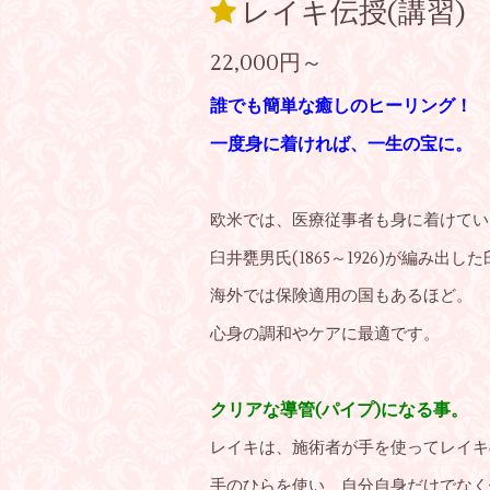
レイキ伝授(講習)
22,000円～
誰でも簡単な癒しのヒーリング！
一度身に着ければ、一生の宝に。
欧米では、医療従事者も身に着けてい
臼井甕男氏(1865～1926)が編み出し
海外では保険適用の国もあるほど。
心身の調和やケアに最適です。
クリアな導管(パイプ)になる事。
レイキは、施術者が手を使ってレイキ
手のひらを使い、自分自身だけでなく