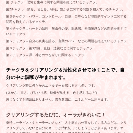
第1チャクラ→恐怖と生存に関する問題を抱えているチャクラ。
第2チャクラ→痛み、苦しみ、犠牲、豊かさに関する問題を抱えているチャクラ。
第３チャクラ→パワー、コントロール、自信、自尊心など理性的マインドに関する
問題を抱えているチャクラ。
第４チャクラ→ハートの知性、無条件の愛、罪悪感、無価値感などの問題を抱えて
いるチャクラ
第５チャクラ→自分の真実を語る、言葉のパワーなどの問題を抱えているチャクラ
第６チャクラ→第3の目、直観、透視などに関するチャクラ
第７チャクラ→源、神とのつながりに関するチャクラ
チャクラをクリアリング＆活性化させてゆくことで、自
分の中に調和が生まれ
ます。
クリアリング時に何らかのエネルギーを感じる方も多いです。
(温かさ、重さ、びりびり感、映像が見える、色を感じるなど)
感じなくても問題はありません。潜在意識に、エネルギーは届きます。
クリアリングするたびに、オーラがきれいに！
※特にセラピストやヒーラーの方など、人を癒すお仕事をしている方などは、クリ
アリングしていないと自分のオーラが汚れ切ってしまうことが多々あります。オー