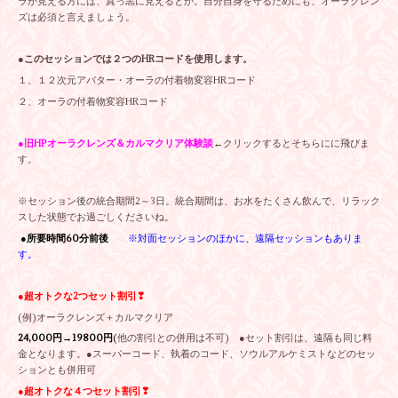
ラが見える方には、真っ黒に見えるとか。自分自身を守るためにも、オーラクレン
ズは必須と言えましょう。
●このセッションでは２つのHRコードを使用します。
１、１２次元アバター・オーラの付着物変容HRコード
２、オーラの付着物変容HRコード
●旧HPオーラクレンズ＆カルマクリア体験談
←クリックするとそちらにに飛びま
す。
※セッション後の統合期間2～3日。統合期間は、お水をたくさん飲んで、リラック
スした状態でお過ごしくださいね。
●所要時間60分前後
※対面セッションのほかに、遠隔セッションもありま
す。
●
超オトクな
2つセット割引❣
(例)オーラクレンズ＋カルマクリア
24,000円→19800円
(
他の割引との併用は不可)
●セット割引は、遠隔も同じ料
金となります。●スーパーコード、執着のコード、ソウルアルケミストなどのセッ
ションとも併用可
●
超オトクな
４つセット割引❣