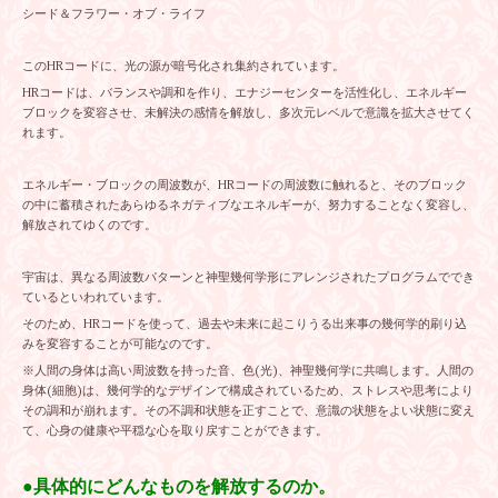
シード＆フラワー・オブ・ライフ
このHRコードに、光の源が暗号化され集約されています。
HRコードは、バランスや調和を作り、エナジーセンターを活性化し、エネルギー
ブロックを変容させ、未解決の感情を解放し、多次元レベルで意識を拡大させてく
れます。
エネルギー・ブロックの周波数が、HRコードの周波数に触れると、そのブロック
の中に蓄積されたあらゆるネガティブなエネルギーが、努力することなく変容し、
解放されてゆくのです。
宇宙は、異なる周波数パターンと神聖幾何学形にアレンジされたプログラムででき
ているといわれています。
そのため、HRコードを使って、過去や未来に起こりうる出来事の幾何学的刷り込
みを変容することが可能なのです。
※人間の身体は高い周波数を持った音、色(光)、神聖幾何学に共鳴します。人間の
身体(細胞)は、幾何学的なデザインで構成されているため、ストレスや思考により
その調和が崩れます。その不調和状態を正すことで、意識の状態をよい状態に変え
て、心身の健康や平穏な心を取り戻すことができます。
●具体的にどんなものを解放するのか。