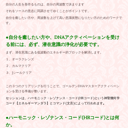
自分の人生を形作るものは、自分の周波数で決まります
それをソースの意志に同調させてゆくことがポイントです。
自分を癒したい方や、周波数を上げて高い意識状態になりたい方のためのワークで
す。
●自分を癒したい方や、DNAアクティベーションを受け
る前には、必ず、潜在意識の浄化が必要です。
まず、潜在意識にある低波動のエネルギー的ブロックを解消します。
１、オーラクレンズ
２、カルマクリア
３、Jシールクリア
この３つのクリアリングを行うことで、ゴールデンDNAマスターアクティベーシ
ョンを受ける準備が整います。
セッションは、ハーモニック・レゾナンス・コード(HRコード)という神聖幾何学
コード【エネルギーマンダラ】とコマンド(文言)によって行われます
。
●ハーモニック・レゾナンス・コード(HRコード)とは何
か。