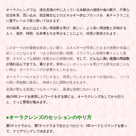
オーラクレンズでは、潜在意識の中に入っている未解決の感情や魂の断片、不要な
信念体系、思い込み、固定概念などのエネルギー的なブロックを、各チャクラごと
に量子レベルで取り除いてゆきます。
その結果、あなたはより高い周波数を帯び、新しい、より高い周波数と共鳴する
人々、場所、時間、出来事を引き寄せることにより、現実が変容されます。
このオーラの付着物を除去しない限り、エネルギーが停滞したままの状態が永遠に
続くことになります。つまり気分が悪い状態。イライラした状態や鬱々とした状
態、ネガティブな感情に支配された状態の時。
そして、どんなに高い意識の周波数
が流れ込んできても、遮ります。
素晴らしいセッションを受けても変化が起こらな
い時は、オーラクレンズが必要かもしれません。
オーラフィールドをクリアにすると、停滞していたエネルギーが流れ出し、ソース
の高い周波数に統合し、肉体と心に調和が生まれます。
意識が聖なる意識につながってゆく、最適な状態に向かいます。
他のHRコードを使用したワークをする前にも、オーラクレンズをしてから行う
と、ぐっと変容が進みます。
●オーラクレンズのセッションのやり方
第1チャクラから、第7チャクラまでをひとつひとつ、HRコードとコマンドを使っ
て、クリアリングしてゆきます。