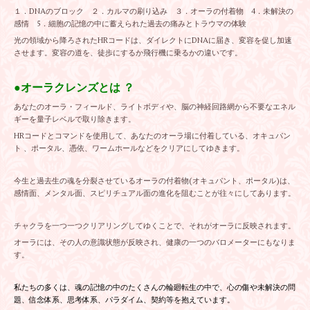
１．DNAのブロック ２．カルマの刷り込み ３．オーラの付着物 4．未解決の
感情 5．細胞の記憶の中に蓄えられた過去の痛みとトラウマの体験
光の領域から降ろされたHRコードは、ダイレクトにDNAに届き、変容を促し加速
させます。変容の道を、徒歩にするか飛行機に乗るかの違いです。
●オーラクレンズとは ？
あなたのオーラ・フィールド、ライトボディや、脳の神経回路網から不要なエネル
ギーを量子レベルで取り除きます。
HRコードとコマンドを使用して、あなたのオーラ場に付着している、オキュパン
ト 、ポータル、憑依、ワームホールなどをクリアにしてゆきます。
今生と過去生の魂を分裂させているオーラの付着物(オキュパント、ポータル)は、
感情面、メンタル面、スピリチュアル面の進化を阻むことが往々にしてあります。
チャクラを一つ一つクリアリングしてゆくことで、それがオーラに反映されます。
オーラには、その人の意識状態が反映され、健康の一つのバロメーターにもなりま
す。
私たちの多くは、魂の記憶の中のたくさんの輪廻転生の中で、心の傷や未解決の問
題、信念体系、思考体系、パラダイム、契約等を抱えています。