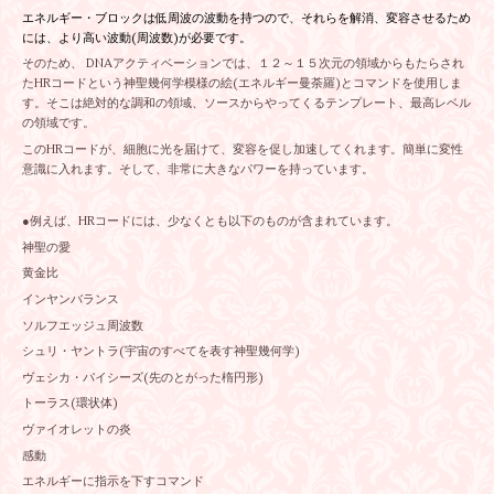
エネルギー・ブロックは低周波の波動を持つので、それらを解消、変容させるため
には、より高い波動(周波数)が必要です。
そのため、 DNAアクティベーションでは、１２～１５次元の領域からもたらされ
たHRコードという神聖幾何学模様の絵(エネルギー曼荼羅)とコマンドを使用しま
す。そこは絶対的な調和の領域、ソースからやってくるテンプレート、最高レベル
の領域です。
このHRコードが、細胞に光を届けて、変容を促し加速してくれます。簡単に変性
意識に入れます。そして、非常に大きなパワーを持っています。
●例えば、HRコードには、少なくとも以下のものが含まれています。
神聖の愛
黄金比
インヤンバランス
ソルフエッジュ周波数
シュリ・ヤントラ(宇宙のすべてを表す神聖幾何学)
ヴェシカ・パイシーズ(先のとがった楕円形)
トーラス(環状体)
ヴァイオレットの炎
感動
エネルギーに指示を下すコマンド