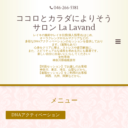
046-266-5381
ココロとカラダによりそう
サロン La Lavand
レイキの施術やレイキ伝授(個人指導)をはじめ、
オーラクレンズやカルマクリアなどの
多彩なDNAアクティベーションのセッションを提供しており
ます。(遠隔もあり)
心身をクリアに整え、ストレスや疲労解放に。
また、スピリチュアルな成長を求める方にも最適です。
新しい自分に出会いにいらしてください♪
女性専用
神奈川県相模原市
【対面セッション】でお越しのお客様
神奈川、東京、埼玉、山梨などから。
【遠隔セッション】をご利用のお客様
関西、九州、関東などから。
メニュー
DNAアクティベーション